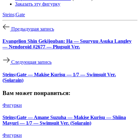
Заказать эту фигурку
Steins;Gate
Предыдущая запись
Evangelion Shin Gekijouban: Ha — Souryuu Asuka Langley
— Nendoroid #2677 — Plugsuit Ver.
Следующая запись
Steins;Gate — Makise Kurisu — 1/7 — Swimsuit Ver.
(Solarain)
Вам может понравиться:
Фигурки
Steins;Gate — Amane Suzuha — Makise Kurisu — Shiina
Mayuri — 1/7 — Swimsuit Ver. (Solarain)
Фигурки