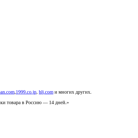
apan.com
,
1999.co.jp
,
hlj.com
и многих других.
ки товара в Россию — 14 дней.»