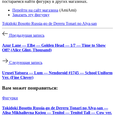
постараемся найти фигурку в других магазинах.
Перейти на сайт магазина
(AmiAmi)
Заказать эту фигурку
Tokidoki Bosotto Russia-go de Dereru Tonari no Alya-san
Предыдущая запись
Azur Lane — Elbe — Golden Head — 1/7 — Time to Show
Off? (Alice Glint, Thousand)
Следующая запись
Urusei Yatsura — Lum — Nendoroid #1745 — School Uniform
Ver. (Fine Clover)
Вам может понравиться:
Фигурки
Tokidoki Bosotto Russia-go de Dereru Tonari no Alya-san —
Alisa Mikhailovna Kujou — Tenitol — Tenitol Tall — Cow ver.