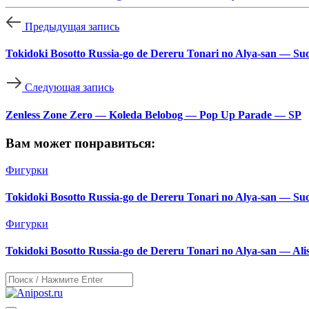
Предыдущая запись
Tokidoki Bosotto Russia-go de Dereru Tonari no Alya-san — Su
Следующая запись
Zenless Zone Zero — Koleda Belobog — Pop Up Parade — SP
Вам может понравиться:
Фигурки
Tokidoki Bosotto Russia-go de Dereru Tonari no Alya-san — Su
Фигурки
Tokidoki Bosotto Russia-go de Dereru Tonari no Alya-san — Al