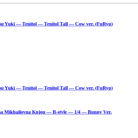
ou Yuki — Tenitol — Tenitol Tall — Cow ver. (FuRyu)
ou Yuki — Tenitol — Tenitol Tall — Cow ver. (FuRyu)
isa Mikhailovna Kujou — B-style — 1/4 — Bunny Ver.