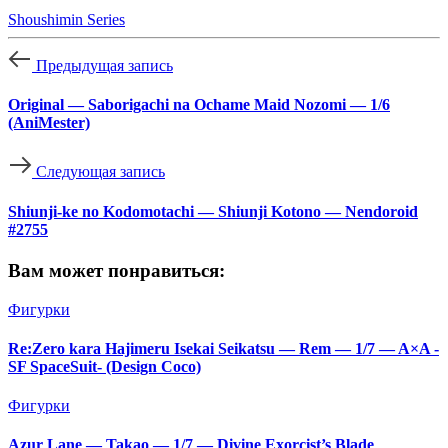
Shoushimin Series
Предыдущая запись
Original — Saborigachi na Ochame Maid Nozomi — 1/6
(AniMester)
Следующая запись
Shiunji-ke no Kodomotachi — Shiunji Kotono — Nendoroid
#2755
Вам может понравиться:
Фигурки
Re:Zero kara Hajimeru Isekai Seikatsu — Rem — 1/7 — A×A -
SF SpaceSuit- (Design Coco)
Фигурки
Azur Lane — Takao — 1/7 — Divine Exorcist’s Blade