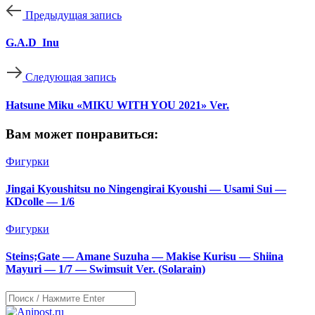
Предыдущая запись
G.A.D_Inu
Следующая запись
Hatsune Miku «MIKU WITH YOU 2021» Ver.
Вам может понравиться:
Фигурки
Jingai Kyoushitsu no Ningengirai Kyoushi — Usami Sui —
KDcolle — 1/6
Фигурки
Steins;Gate — Amane Suzuha — Makise Kurisu — Shiina
Mayuri — 1/7 — Swimsuit Ver. (Solarain)