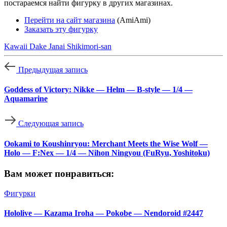
постараемся найти фигурку в других магазинах.
Перейти на сайт магазина
(AmiAmi)
Заказать эту фигурку
Kawaii Dake Janai Shikimori-san
Предыдущая запись
Goddess of Victory: Nikke — Helm — B-style — 1/4 —
Aquamarine
Следующая запись
Ookami to Koushinryou: Merchant Meets the Wise Wolf —
Holo — F:Nex — 1/4 — Nihon Ningyou (FuRyu, Yoshitoku)
Вам может понравиться:
Фигурки
Hololive — Kazama Iroha — Pokobe — Nendoroid #2447