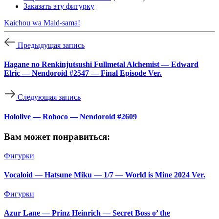
Заказать эту фигурку
Kaichou wa Maid-sama!
Предыдущая запись
Hagane no Renkinjutsushi Fullmetal Alchemist — Edward
Elric — Nendoroid #2547 — Final Episode Ver.
Следующая запись
Hololive — Roboco — Nendoroid #2609
Вам может понравиться:
Фигурки
Vocaloid — Hatsune Miku — 1/7 — World is Mine 2024 Ver.
Фигурки
Azur Lane — Prinz Heinrich — Secret Boss o’ the