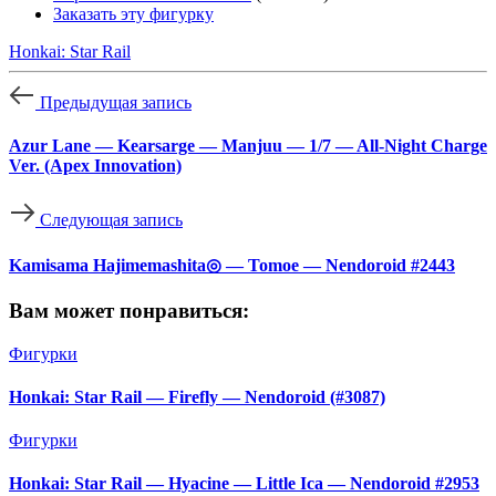
Заказать эту фигурку
Honkai: Star Rail
Предыдущая запись
Azur Lane — Kearsarge — Manjuu — 1/7 — All-Night Charge
Ver. (Apex Innovation)
Следующая запись
Kamisama Hajimemashita◎ — Tomoe — Nendoroid #2443
Вам может понравиться:
Фигурки
Honkai: Star Rail — Firefly — Nendoroid (#3087)
Фигурки
Honkai: Star Rail — Hyacine — Little Ica — Nendoroid #2953