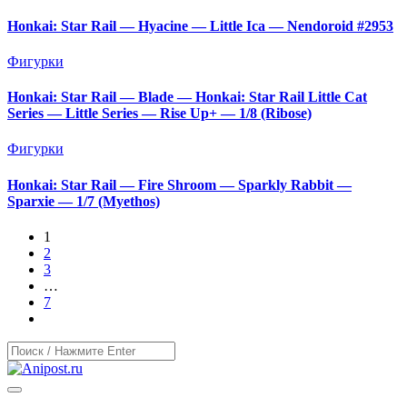
Honkai: Star Rail — Hyacine — Little Ica — Nendoroid #2953
Фигурки
Honkai: Star Rail — Blade — Honkai: Star Rail Little Cat
Series — Little Series — Rise Up+ — 1/8 (Ribose)
Фигурки
Honkai: Star Rail — Fire Shroom — Sparkly Rabbit —
Sparxie — 1/7 (Myethos)
1
2
3
…
7