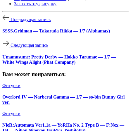
Заказать эту фигурку
Предыдущая запись
SSSS.Gridman — Takarada Rikka — 1/7 (Alphamax)
Следующая запись
Umamusume: Pretty Derby — Hokko Tarumae — 1/7 —
White Wings Alight (Phat Company)
Вам может понравиться:
Фигурки
Overlord IV — Narberal Gamma — 1/7 — so-bin Bunny Girl
ver.
Фигурки
NieR:Automata Ver1.1a — YoRHa No. 2 Type B — F:Nex —
1/4 — Nihon Ningyou (FuRyu, Yoshitoku)