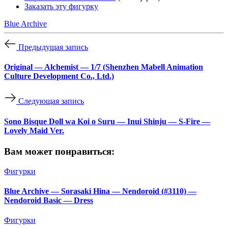
Заказать эту фигурку
Blue Archive
Предыдущая запись
Original — Alchemist — 1/7 (Shenzhen Mabell Animation
Culture Development Co., Ltd.)
Следующая запись
Sono Bisque Doll wa Koi o Suru — Inui Shinju — S-Fire —
Lovely Maid Ver.
Вам может понравиться:
Фигурки
Blue Archive — Sorasaki Hina — Nendoroid (#3110) —
Nendoroid Basic — Dress
Фигурки