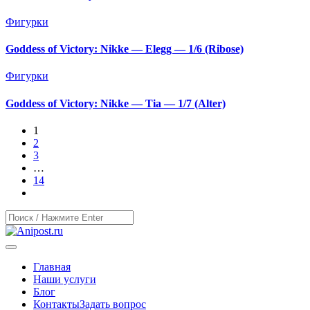
Фигурки
Goddess of Victory: Nikke — Elegg — 1/6 (Ribose)
Фигурки
Goddess of Victory: Nikke — Tia — 1/7 (Alter)
1
2
3
…
14
Главная
Наши услуги
Блог
Контакты
Задать вопрос