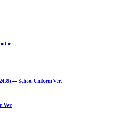
anther
435) — School Uniform Ver.
m Ver.