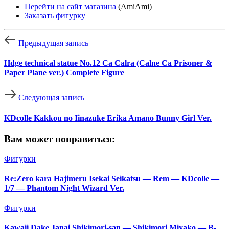
Перейти на сайт магазина
(AmiAmi)
Заказать фигурку
Предыдущая запись
Hdge technical statue No.12 Ca Calra (Calne Ca Prisoner &
Paper Plane ver.) Complete Figure
Следующая запись
KDcolle Kakkou no Iinazuke Erika Amano Bunny Girl Ver.
Вам может понравиться:
Фигурки
Re:Zero kara Hajimeru Isekai Seikatsu — Rem — KDcolle —
1/7 — Phantom Night Wizard Ver.
Фигурки
Kawaii Dake Janai Shikimori-san — Shikimori Miyako — B-