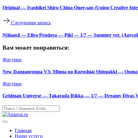
Original — Iyashikei Shiro China Onee-san (Union Creative Inte
Следующая запись
Nijisanji — Elira Pendora — Pikl — 1/7 — Summer ver. (Anycolo
Вам может понравиться:
Фигурки
New Danganronpa V3: Minna no Koroshiai Shingakki — Ouma 
Фигурки
Gridman Universe — Takarada Rikka — 1/7 — Dreamy Divas Ver
Главная
Наши услуги