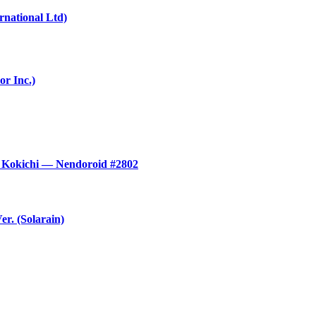
rnational Ltd)
r Inc.)
Kokichi — Nendoroid #2802
. (Solarain)