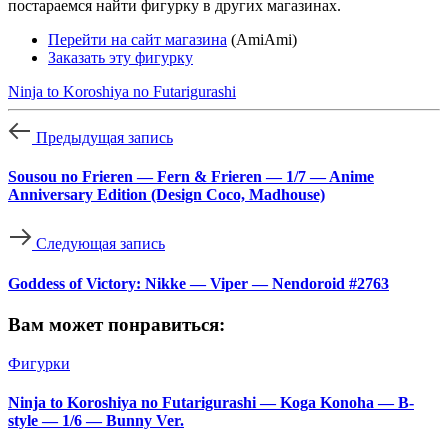
постараемся найти фигурку в других магазинах.
Перейти на сайт магазина
(AmiAmi)
Заказать эту фигурку
Ninja to Koroshiya no Futarigurashi
Предыдущая запись
Sousou no Frieren — Fern & Frieren — 1/7 — Anime
Anniversary Edition (Design Coco, Madhouse)
Следующая запись
Goddess of Victory: Nikke — Viper — Nendoroid #2763
Вам может понравиться:
Фигурки
Ninja to Koroshiya no Futarigurashi — Koga Konoha — B-
style — 1/6 — Bunny Ver.