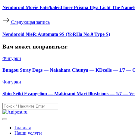
Nendoroid Movie Fate/kaleid liner Prisma Illya Licht The Namele
Следующая запись
Nendoroid NieR:Automata 9S (YoRHa No.9 Type S)
Вам может понравиться:
Фигурки
Bungou Stray Dogs — Nakahara Chuuya — KDcolle — 1/7 — Orig
Фигурки
Shin Seiki Evangelion — Makinami Mari Illustrious — 1/7 — Ve
Главная
Наши услуги