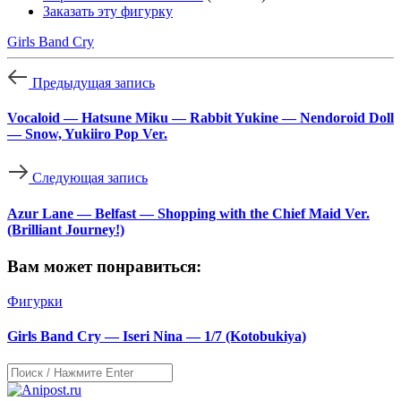
Заказать эту фигурку
Girls Band Cry
Предыдущая запись
Vocaloid — Hatsune Miku — Rabbit Yukine — Nendoroid Doll
— Snow, Yukiiro Pop Ver.
Следующая запись
Azur Lane — Belfast — Shopping with the Chief Maid Ver.
(Brilliant Journey!)
Вам может понравиться:
Фигурки
Girls Band Cry — Iseri Nina — 1/7 (Kotobukiya)