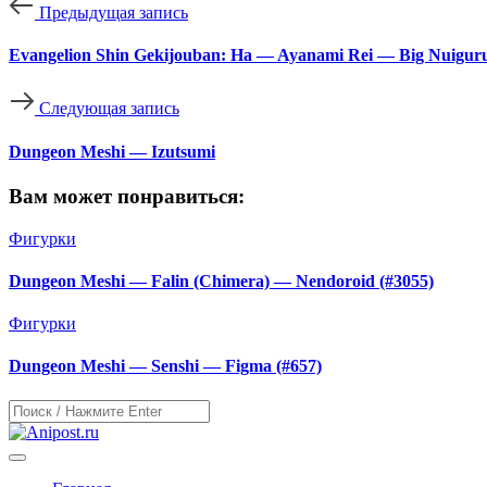
Предыдущая запись
Evangelion Shin Gekijouban: Ha — Ayanami Rei — Big Nuigu
Следующая запись
Dungeon Meshi — Izutsumi
Вам может понравиться:
Фигурки
Dungeon Meshi — Falin (Chimera) — Nendoroid (#3055)
Фигурки
Dungeon Meshi — Senshi — Figma (#657)