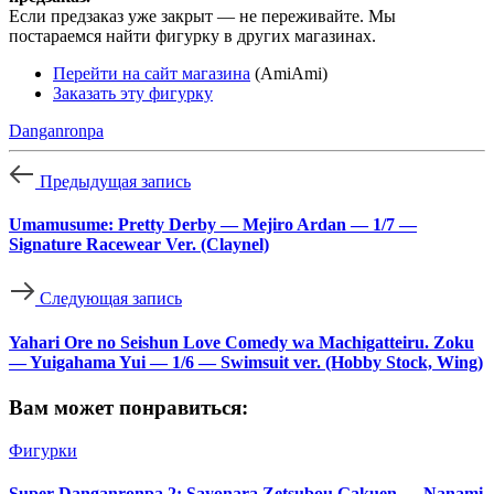
Если предзаказ уже закрыт — не переживайте. Мы
постараемся найти фигурку в других магазинах.
Перейти на сайт магазина
(AmiAmi)
Заказать эту фигурку
Danganronpa
Предыдущая запись
Umamusume: Pretty Derby — Mejiro Ardan — 1/7 —
Signature Racewear Ver. (Claynel)
Следующая запись
Yahari Ore no Seishun Love Comedy wa Machigatteiru. Zoku
— Yuigahama Yui — 1/6 — Swimsuit ver. (Hobby Stock, Wing)
Вам может понравиться:
Фигурки
Super Danganronpa 2: Sayonara Zetsubou Gakuen — Nanami