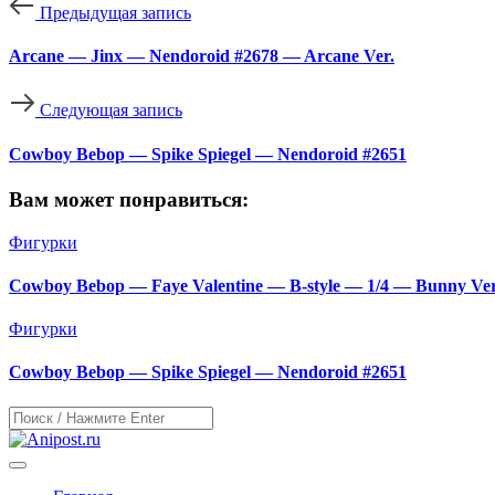
Предыдущая запись
Arcane — Jinx — Nendoroid #2678 — Arcane Ver.
Следующая запись
Cowboy Bebop — Spike Spiegel — Nendoroid #2651
Вам может понравиться:
Фигурки
Cowboy Bebop — Faye Valentine — B-style — 1/4 — Bunny Ver
Фигурки
Cowboy Bebop — Spike Spiegel — Nendoroid #2651